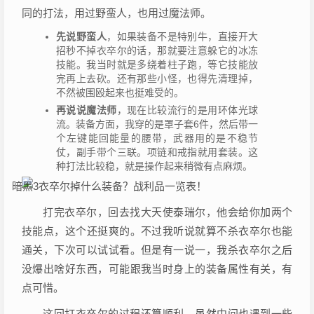
同的打法，用过野蛮人，也用过魔法师。
先说野蛮人
，如果装备不是特别牛，直接开大
招秒不掉衣卒尔的话，那就要注意躲它的冰冻
技能。我当时就是多绕着柱子跑，等它技能放
完再上去砍。还有那些小怪，也得先清理掉，
不然被围殴起来也挺难受的。
再说说魔法师
，现在比较流行的是用环体光球
流。装备方面，我穿的是罩子套6件，然后带一
个左键能回能量的腰带，武器用的是不稳节
仗，副手带个三联。项链和戒指就用套装。这
种打法比较稳，就是操作起来稍微有点麻烦。
打完衣卒尔，回去找大天使泰瑞尔，他会给你加两个
技能点，这个还挺爽的。不过我听说就算不杀衣卒尔也能
通关，下次可以试试看。但是有一说一，我杀衣卒尔之后
没爆出啥好东西，可能跟我当时身上的装备属性有关，有
点可惜。
这回打衣卒尔的过程还算顺利，虽然中间也遇到一些