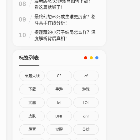
最新版4933游戏盒如何下载？
08
看这篇就够了！
最终幻想vs死或生谁更厉害？格
09
斗高手在线分析！
捉迷藏的小邪子结局怎么样？深
10
度解析背后真相！
标签列表
穿越火线
CF
cf
下载
手游
游戏
武器
lol
LOL
皮肤
DNF
dnf
股票
觉醒
英雄