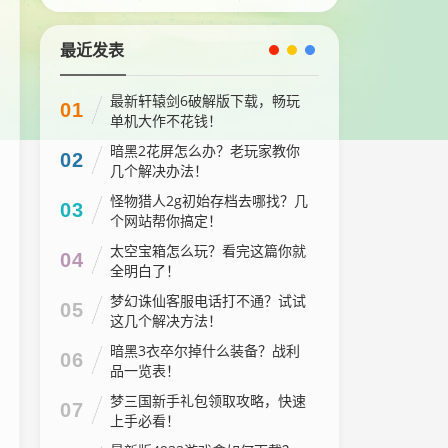
最近发表
最新轩辕剑6破解版下载，畅玩
01
单机大作不花钱！
暗黑2花屏怎么办？老玩家教你
02
几个解决办法！
怪物猎人2g初始存档去哪找？几
03
个网站帮你搞定！
太空宝箱怎么玩？看完这篇你就
04
全明白了！
梦幻诛仙客服电话打不通？试试
05
这几个解决方法！
暗黑3衣卒尔掉什么装备？战利
06
品一览表！
梦三国新手礼包领取攻略，快速
07
上手必看！