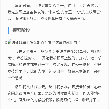
痛定思痛，我决定重新练个号，这回可不能再瞎搞。
我先去网上查各种攻略，什么“全力鬼王”、“八力二敏青云”
……看得我头都大。不过也算是有个大概的方向。
摸索阶段
我先玩个鬼王，毕竟介绍里说这是“最强单秒，四刀结
束”，听着就霸气！一开始我按照网上说的，加7力3敏，想
着输出和速度都兼顾一下。结果发现，打怪是挺猛，但是
竞技场里老是比别人慢，还没出手，就被人家给秒，那叫
一个憋屈！
然后我又试试青云，这回我学乖，直接全加灵，心想
这回总该厉害？结果，烧双的时候确实挺爽，秒天秒地秒
空气，但是PK的时候就傻眼，脆得跟纸一样，谁都打不过